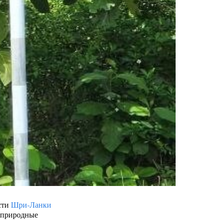
сти
Шри-Ланки
и природные