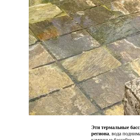
Эти термальные басс
региона
, вода подним
каменные бассейны.