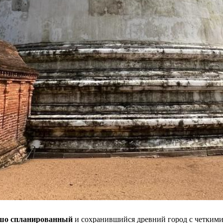
шо спланированный
и сохранившийся древний город с четкими