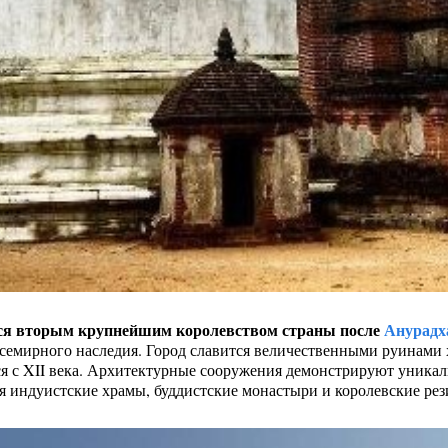
ся вторым крупнейшим королевством страны после
Анурадх
мирного наследия. Город славится величественными руинами х
я с XII века. Архитектурные сооружения демонстрируют уника
ая индуистские храмы, буддистские монастыри и королевские ре