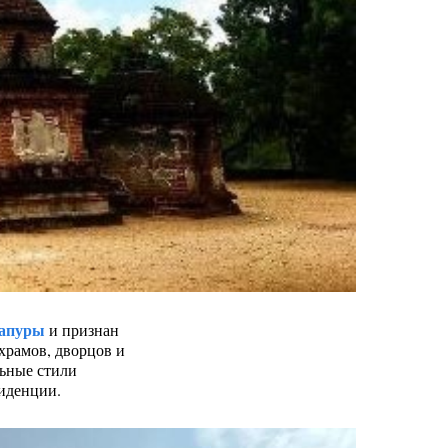
апуры
и признан
рамов, дворцов и
льные стили
зиденции.