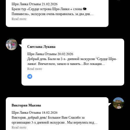
рекомендуем!
Шри Ланка Отзывы 21.02.2026
Брали тур «Сердце острова Шри-Ланки + слоны 🐘
Пиннавела», экскурсия очень понравилась, за два дня
посетили много локаций и получили много незабываемых
Read more
эмоций. Отдельное спасибо нашему гиду Чаймиру (извините
если написали с ошибкой), очень добрый, профессиональный,
заботливый к детям и с хорошим чувством юмора. Спасибо
за незабываемые 2 дня.
Светлана Лукина
Шри Ланка Отзывы 20.02.2026
Добрый день. Были на 2-х- дневной экскурсии "Сердце Шри-
ланки'. Впечатлило, запало в память....Все локации
интересные, яркие! Гид Чаймир доступно, красочно, местами
Read more
шутливо, очень информативно повествует историю и
традиции острова. Ему отдельное и огромное спасибо!
Хочется упомянуть о водителе автобуса, выразить ему
благодарность за аккуратное и комфортное вождение!
Небольшой минус- организации тура обещали группу из 7-10
человек, в реальности нас было в 2 раза больше....Но
несмотря на это будем рекомендовать это тур-агенство!
Виктория Мысова
Шри Ланка Отзывы 18.02.2026
Виктория, добрый день! Большое Вам Спасибо за
организацию 3-х дневной экскурсии . Мы вернулись под
впечатлением от увиденного . Гид Сампат и водитель очень
Read more