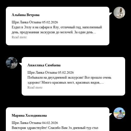
питомник и Сигирия. Гида (Сомбата) и водителя (Удае)
Виктория, спасибо большое за организацию экскурсии!
рекомендуем. Все прошло замечательно!
Извините, что в голову закрались плохие мысли, но на это
Альбина Ветрова
были причины. Даже к водителю и гиду сначала отнеслась с
опаской и настороженностью.
Шри Ланка Отзывы 05.02.2026
Ездил в Эллу и на сафари в Ялу, отличный гид, наполненный
день, продуманная экскурсия до мелочей. За один день
посетили сафари, где увидели всех возможных животных, от
Read more
павлинов до леопарда, покатались на поезде, побывали на
мосту в Элле, на водопаде, взошли на малый пик Адама,
окунулись в фауну местных мест и просто кайфанули! Все
очень понравилось! Спасибо команде, рекомендуем!
Анжелика Симбаева
Шри Ланка Отзывы 05.02.2026
Побывали на двухдневной экскурсии! Все прошло очень
здорово! Много красивых мест, красивых видов,
впечатлений, эмоций! Организация на высшем уровне, все
Read more
четко, безопасно!
Виктория спасибо за прекрасное время❤️
Марина Холодникова
Шри Ланка Отзывы 04.02.2026
Виктория здравствуйте! Спасибо Вам 3х дневный тур стал