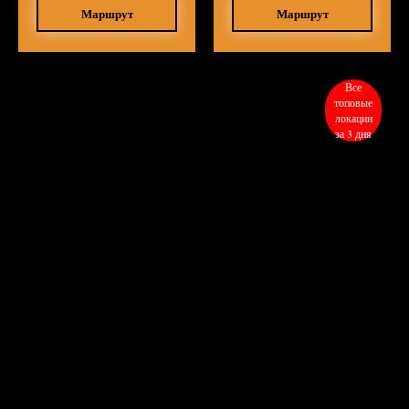
Маршрут
Маршрут
Все
топовые
локации
за 3 дня