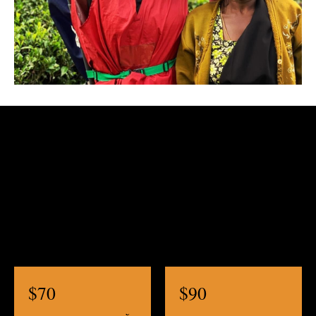
$
70
$
90