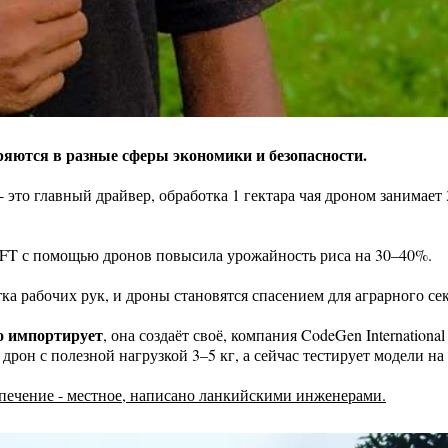
яются в разные сферы экономики и безопасности.
- это главный драйвер, обработка 1 гектара чая дроном занимает
FT с помощью дронов повысила урожайность риса на 30–40%.
тка рабочих рук, и дроны становятся спасением для аграрного се
о импортирует
, она создаёт своё, компания CodeGen International
дрон с полезной нагрузкой 3–5 кг, а сейчас тестирует модели на 
печение - местное, написано ланкийскими инженерами.