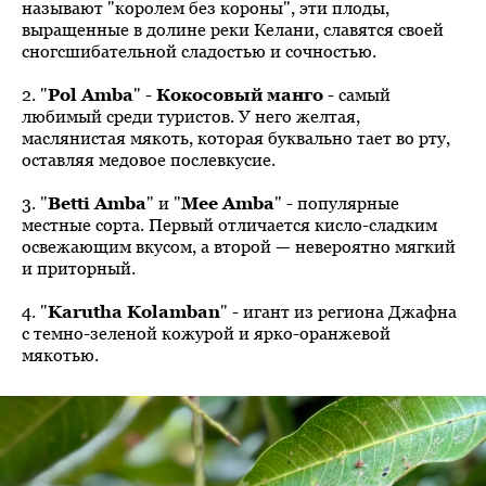
называют "королем без короны", эти плоды,
выращенные в долине реки Келани, славятся своей
сногсшибательной сладостью и сочностью.
2. "
Pol Amba
" -
Кокосовый манго
- самый
любимый среди туристов. У него желтая,
маслянистая мякоть, которая буквально тает во рту,
оставляя медовое послевкусие.
3. "
Betti Amba
" и "
Mee Amba
" - популярные
местные сорта. Первый отличается кисло-сладким
освежающим вкусом, а второй — невероятно мягкий
и приторный.
4. "
Karutha Kolamban
" - игант из региона Джафна
с темно-зеленой кожурой и ярко-оранжевой
мякотью.