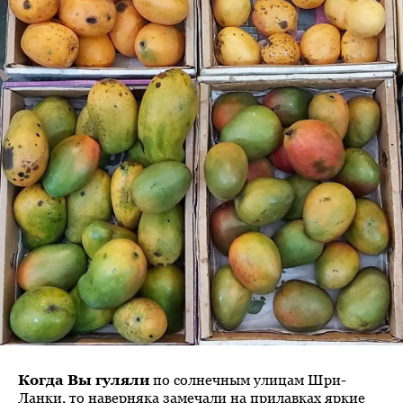
Когда Вы гуляли
по солнечным улицам Шри-
Ланки, то наверняка замечали на прилавках яркие