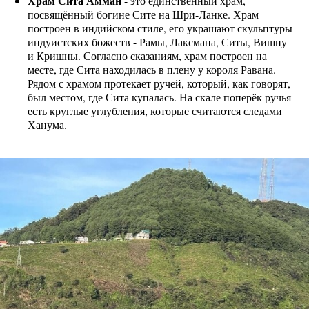
Храм Сита Амман
- это единственный храм,
посвящённый богине Сите на Шри-Ланке. Храм
построен в индийском стиле, его украшают скульптуры
индуистских божеств - Рамы, Лаксмана, Ситы, Вишну
и Кришны. Согласно сказаниям, храм построен на
месте, где Сита находилась в плену у короля Равана.
Рядом с храмом протекает ручей, который, как говорят,
был местом, где Сита купалась. На скале поперёк ручья
есть круглые углубления, которые считаются следами
Ханума.