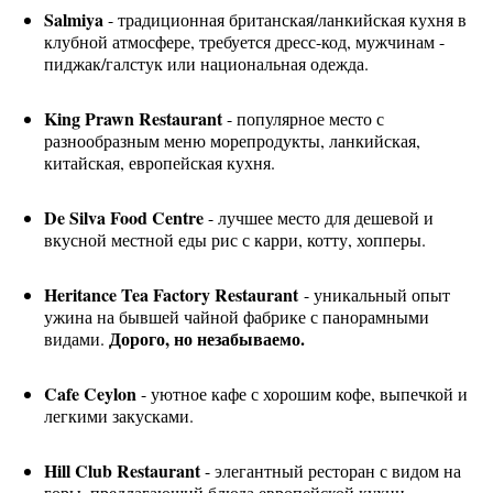
Salmiya
- традиционная британская/ланкийская кухня в
клубной атмосфере, требуется дресс-код, мужчинам -
пиджак/галстук или национальная одежда.
King Prawn Restaurant
- популярное место с
разнообразным меню морепродукты, ланкийская,
китайская, европейская кухня.
De Silva Food Centre
- лучшее место для дешевой и
вкусной местной еды рис с карри, котту, хопперы.
Heritance Tea Factory Restaurant
- уникальный опыт
ужина на бывшей чайной фабрике с панорамными
Дорого, но незабываемо.
видами.
Cafe Ceylon
- уютное кафе с хорошим кофе, выпечкой и
легкими закусками.
Hill Club Restaurant
- элегантный ресторан с видом на
горы, предлагающий блюда европейской кухни.