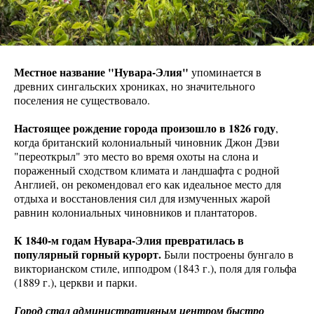
Местное название "Нувара-Элия"
упоминается в
древних сингальских хрониках, но значительного
поселения не существовало.
Настоящее рождение города произошло в 1826 году
,
когда британский колониальный чиновник Джон Дэви
"переоткрыл" это место во время охоты на слона и
пораженный сходством климата и ландшафта с родной
Англией, он рекомендовал его как идеальное место для
отдыха и восстановления сил для измученных жарой
равнин колониальных чиновников и плантаторов.
К 1840-м годам Нувара-Элия превратилась в
популярный горный курорт.
Были построены бунгало в
викторианском стиле, ипподром (1843 г.), поля для гольфа
(1889 г.), церкви и парки.
Город стал административным центром быстро