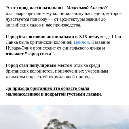
Этот город часто называют
"
Маленькой Англией
"
благодаря британскому колониальному наследию, которое
чувствуется повсюду — от архитектуры зданий до
английских садов и чае производства.
Город был основан англичанами в XIX веке,
когда Шри-
Ланка была британской колонией
Цейлон
. Название
и
Нувара-Элия происходит от сингальского языка
означает "город света".
Город стал популярным местом
отдыха среди
британских колонистов, привлеченных умеренным
климатом и красотой окружающей природы.
До прихода британцев эта область была
малонаселенной и покрытой густыми лесами.