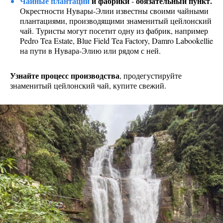
Чайные плантации
и фабрики
обязательный пункт.
-
Окрестности Нувары-Элии известны своими чайными
плантациями, производящими знаменитый цейлонский
чай. Туристы могут посетит одну из фабрик, например
Pedro Tea Estate, Blue Field Tea Factory, Damro Labookellie
на пути в Нувара-Элию или рядом с ней.
Узнайте процесс производства
, продегустируйте
знаменитый цейлонский чай, купите свежий.