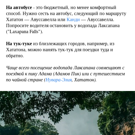
На автобусе
- это бюджетный, но менее комфортный
способ. Нужно сесть на автобус, следующий по маршруту
Хататон — Авуссавелла или
Канди
— Авуссавелла.
Попросите водителя остановить у водопада Лаксапана
("Laxapana Falls").
На тук-туке
из близлежащих городов, например, из
Хататона, можно нанять тук-тук для поездки туда и
обратно.
Чаще всего посещение водопада Лаксапана совмещают с
поездкой к пику Адама (Адамов Пик) или с путешествием
по чайной стране (
Нувара-Элия
, Хататон).