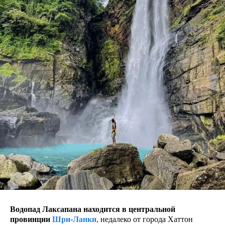
Водопад Лаксапана находится в центральной
провинции
Шри-Ланки
, недалеко от города Хаттон