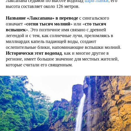
Лаксапана седьмой по высоте водопад
Шри-Ланки
, его
высота составляет около 126 метров.
Название «Лаксапана» в переводе
с сингальского
сотня тысяч молний
сто тысяч
означает «
» или «
вспышек
». Это поэтичное имя связано с древней
легендой и с тем, как солнечные лучи, преломляясь в
миллиардах капель падающей воды, создают
ослепительные блики, напоминающие вспышки молний.
Исторически этот водопад
, как и многие другие в
регионе, имеет большое значение для местных жителей,
которые считали его священным.